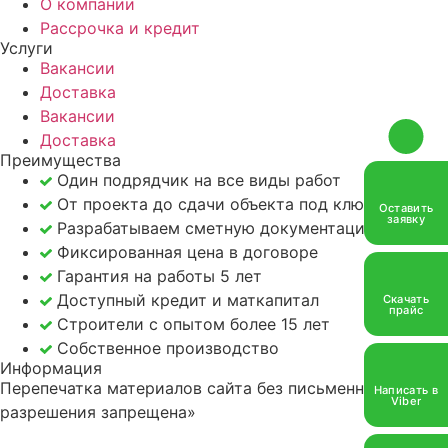
О компании
Информация
Рассрочка и кредит
Услуги
Контакты
Вакансии
Доставка
Якорь
Вакансии
Доставка
Услуги
Преимущества
Один подрядчик на все виды работ
Каталог
От проекта до сдачи объекта под ключ
Оставить
заявку
Разрабатываем сметную документацию
Портфолио
Фиксированная цена в договоре
Гарантия на работы 5 лет
Акции
Доступный кредит и маткапитал
Скачать
прайс
Строители с опытом более 15 лет
Статьи
Собственное производство
Информация
Стоимость
Перепечатка материалов сайта без письменного
Написать в
Viber
разрешения запрещена»
О компании