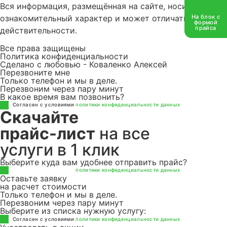
Вся информация, размещённая на сайте, носит
Информация
На блок с
ознакомительный характер и может отличаться от
формой
прайса
действительности.
Контакты
Все права защищены
Политика конфиденциальности
Якорь
Сделано с любовью - Коваленко Алексей
Перезвоните мне
Только телефон и мы в деле.
Перезвоним через пару минут
В какое время вам позвонить?
Cогласен с условиями
политики конфиденциальности данных
Скачайте
прайс-лист
на все
услуги в 1 клик
Выберите куда вам удобнее отправить прайс?
Cогласен с условиями
политики конфиденциальности данных
Оставьте заявку
на расчет стоимости
Только телефон и мы в деле.
Перезвоним через пару минут
Выберите из списка нужную услугу:
Cогласен с условиями
политики конфиденциальности данных