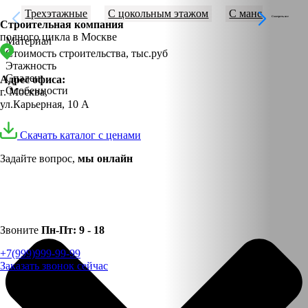
Трехэтажные
С цокольным этажом
С мансардой
Смотреть все
Строительная компания
полного цикла в Москве
Материал
Стоимость строительства, тыс.руб
Этажность
Спален:
Адрес офиса:
Особенности
г. Москва,
ул.Карьерная, 10 А
Услуги
Скачать каталог с ценами
Каталог
Задайте вопрос,
мы онлайн
Портфолио
Акции
Звоните
Пн-Пт:
9 - 18
Статьи
+7(999)999-99-99
Стоимость
Заказать звонок сейчас
О компании