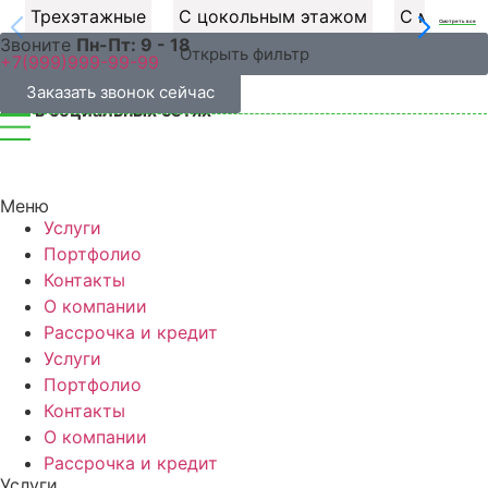
Трехэтажные
С цокольным этажом
С мансар
Смотреть все
Звоните
Пн-Пт:
9 - 18
Открыть фильтр
+7(999)999-99-99
Заказать звонок сейчас
Мы в социальных сетях
Услуги
Меню
Каталог
Услуги
Портфолио
Портфолио
Контакты
О компании
Акции
Рассрочка и кредит
Услуги
Статьи
Портфолио
Стоимость
Контакты
О компании
О компании
Рассрочка и кредит
Услуги