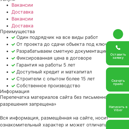
Вакансии
Информация
Доставка
Контакты
Вакансии
Доставка
Преимущества
Якорь
Один подрядчик на все виды работ
От проекта до сдачи объекта под ключ
Услуги
Разрабатываем сметную документацию
Оставить
Каталог
Фиксированная цена в договоре
заявку
Гарантия на работы 5 лет
Портфолио
Доступный кредит и маткапитал
Строители с опытом более 15 лет
Скачать
Акции
прайс
Собственное производство
Информация
Статьи
Перепечатка материалов сайта без письменного
разрешения запрещена»
Написать в
Стоимость
Viber
Вся информация, размещённая на сайте, носит
О компании
ознакомительный характер и может отличаться от