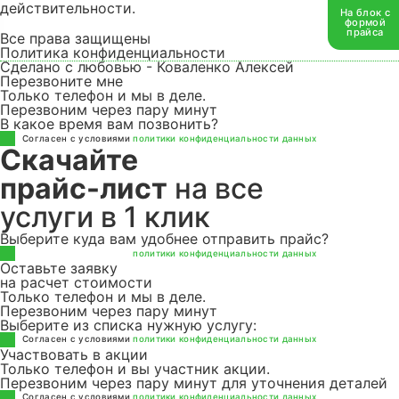
действительности.
На блок с
Информация
формой
прайса
Все права защищены
Политика конфиденциальности
Контакты
Сделано с любовью - Коваленко Алексей
Перезвоните мне
Только телефон и мы в деле.
Якорь
Перезвоним через пару минут
В какое время вам позвонить?
Cогласен с условиями
политики конфиденциальности данных
Скачайте
прайс-лист
на все
услуги в 1 клик
Выберите куда вам удобнее отправить прайс?
Cогласен с условиями
политики конфиденциальности данных
Оставьте заявку
на расчет стоимости
Только телефон и мы в деле.
Перезвоним через пару минут
Выберите из списка нужную услугу:
Cогласен с условиями
политики конфиденциальности данных
Участвовать в акции
Только телефон и вы участник акции.
Перезвоним через пару минут для уточнения деталей
Cогласен с условиями
политики конфиденциальности данных