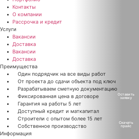
О компании
Контакты
О компании
Информация
Рассрочка и кредит
Контакты
Услуги
Вакансии
Якорь
Доставка
Вакансии
Услуги
Доставка
Преимущества
Каталог
Один подрядчик на все виды работ
От проекта до сдачи объекта под ключ
Портфолио
Разрабатываем сметную документацию
Оставить
Фиксированная цена в договоре
Акции
заявку
Гарантия на работы 5 лет
Доступный кредит и маткапитал
Статьи
Строители с опытом более 15 лет
Скачать
Собственное производство
Стоимость
прайс
Информация