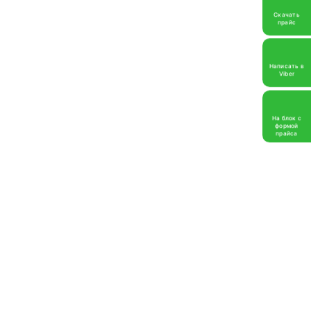
Скачать
прайс
Написать в
Viber
На блок с
формой
прайса