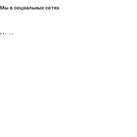
Мы в социальных сетях
Меню
Услуги
Портфолио
Контакты
О компании
Рассрочка и кредит
Услуги
Портфолио
Контакты
О компании
Рассрочка и кредит
Услуги
Вакансии
Доставка
Вакансии