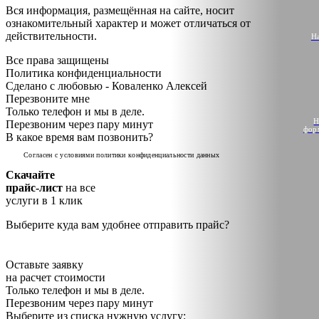
Контакты
Вся информация, размещённая на сайте, носит
ознакомительный характер и может отличаться от
действительности.
Якорь
Н
Все права защищены
Политика конфиденциальности
Сделано с любовью - Коваленко Алексей
Перезвоните мне
Только телефон и мы в деле.
Н
Перезвоним через пару минут
фор
В какое время вам позвонить?
Cогласен с условиями
политики конфиденциальности данных
Скачайте
прайс-лист
на все
услуги в 1 клик
Выберите куда вам удобнее отправить прайс?
Cогласен с условиями
политики конфиденциальности данных
Оставьте заявку
на расчет стоимости
Только телефон и мы в деле.
Перезвоним через пару минут
Выберите из списка нужную услугу: