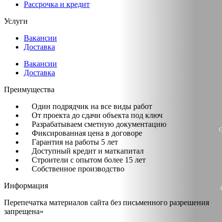
Рассрочка и кредит
Информация
Услуги
Контакты
Вакансии
Якорь
Доставка
Вакансии
Доставка
Услуги
Преимущества
Каталог
Один подрядчик на все виды работ
Портфолио
От проекта до сдачи объекта под ключ
Разрабатываем сметную документацию
О
Акции
Фиксированная цена в договоре
Гарантия на работы 5 лет
Статьи
Доступный кредит и маткапитал
Строители с опытом более 15 лет
Собственное производство
Стоимость
Информация
О компании
Перепечатка материалов сайта без письменного разрешения
Информация
запрещена»